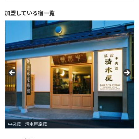
加盟している宿一覧
シャトレーゼホテル長野
松屋旅館
長野 東急ＲＥＩ ホテル
清水屋旅館
いづみや旅館
信州天空RESORT ARCADIA ～ふたつとない景色～
中央館 清水屋旅館
THE SAIHOKUKAN HOTEL
ホテル国際２１
ホテルやま
ホテル自彊館（じきょうかん）
長野第一ホテル
旅館大橋
ホテルJALシティ長野
ホテル ニューやま
東横イン長野駅善光寺口
アソビーバ ナガノパーク
ホテルリブマックスPREMIUM長野駅前
山楼海鮮 懐石 萬佳亭
THE FUJIYA GOHONJIN
スマイルホテル長野
東横INN長野駅東口
ホテル メトロポリタン長野
喫茶・カフェ 中村屋吉右衛門