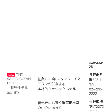
長野県長
野市南千
長野駅善光寺口から徒歩３
歳１丁目
スマイル
分。おもてなしで人々を笑
New
12−４
ホテル長野
顔にするスマイルホテルグ
TEL：
ループ。
026-403-
0777
長野市元
善町484
番地 善
松屋旅館
善光寺に一番近い宿
New
光寺境内
TEL：
026-232-
2811
THE
長野市県
New
SAIHOKUKAN
創業1890年 スタンダードと
町528-1
HOTEL
モダンが併存する
TEL：
（長野ホテル
本格的クラシックホテル
026-235-
犀北館）
3333
長野市権
善光寺にも近く繁華街権堂
堂町2273
の中心にあって
TEL :