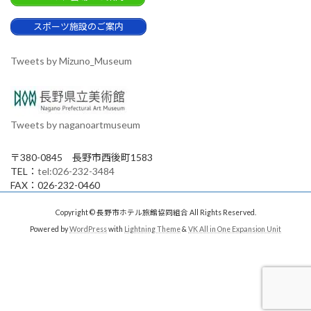
スポーツ施設のご案内
Tweets by Mizuno_Museum
Tweets by naganoartmuseum
〒380-0845 長野市西後町1583
TEL：
tel:026-232-3484
FAX：026-232-0460
Copyright © 長野市ホテル旅館協同組合 All Rights Reserved.
Powered by
WordPress
with
Lightning Theme
&
VK All in One Expansion Unit