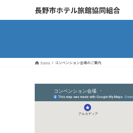
コ
ナ
長野市ホテル旅館協同組合
ン
ビ
テ
ゲ
ン
ー
ツ
シ
へ
ョ
ス
ン
キ
に
ッ
移
home
コンベンション会場のご案内
プ
動