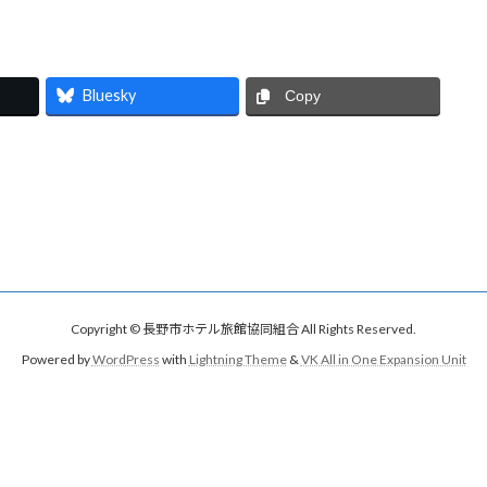
Bluesky
Copy
Copyright © 長野市ホテル旅館協同組合 All Rights Reserved.
Powered by
WordPress
with
Lightning Theme
&
VK All in One Expansion Unit