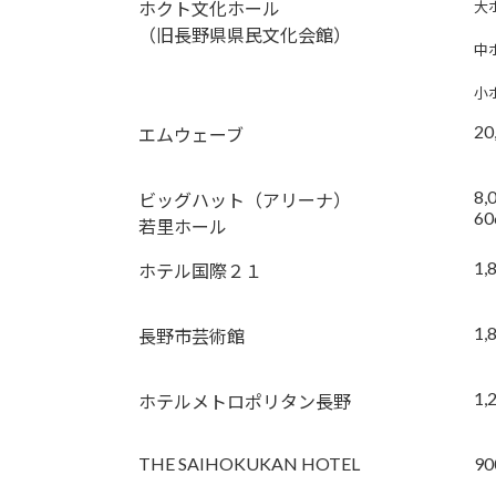
ホクト文化ホール
大
（旧長野県県民文化会館）
中
小
20
エムウェーブ
8,
ビッグハット（アリーナ）
60
若里ホール
1,
ホテル国際２１
1,
長野市芸術館
1,
ホテルメトロポリタン長野
THE SAIHOKUKAN HOTEL
90