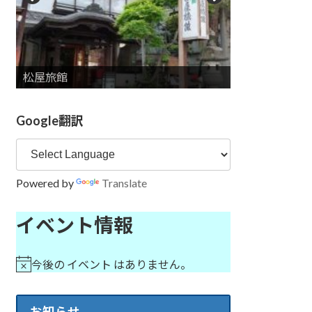
信州天空RESORT ARCADIA ～ふたつと
シャトレーゼホテル長野
松屋旅館
長野 東急ＲＥＩ ホテル
清水屋旅館
いづみや旅館
ない景色～
中央館 清水屋旅館
THE SAIHOKUKAN HOTEL
ホテル国際２１
ホテルやま
ホテル自彊館（じきょうかん）
長野第一ホテル
旅館大橋
ホテルJALシティ長野
ホテル ニューやま
東横イン長野駅善光寺口
アソビーバ ナガノパーク
ホテルリブマックスPREMIUM長野駅前
山楼海鮮 懐石 萬佳亭
THE FUJIYA GOHONJIN
スマイルホテル長野
東横INN長野駅東口
ホテル メトロポリタン長野
喫茶・カフェ 中村屋吉右衛門
Google翻訳
Powered by
Translate
イベント情報
今後の イベント はありません。
お知らせ