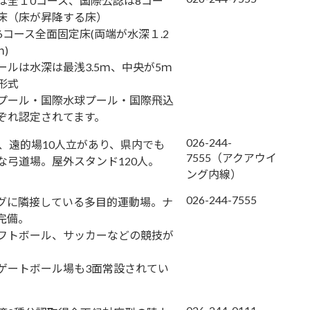
は全１0コース、国際公認は8コー
床（床が昇降する床）
コース全面固定床(両端が水深１.2
)
ールは水深は最浅3.5ｍ、中央が5ｍ
形式
プール・国際水球プール・国際飛込
ぞれ認定されてます。
026-244-
立、遠的場10人立があり、県内でも
7555（アクアウイ
な弓道場。屋外スタンド120人。
ング内線）
026-244-7555
グに隣接している多目的運動場。ナ
完備。
フトボール、サッカーなどの競技が
ゲートボール場も3面常設されてい