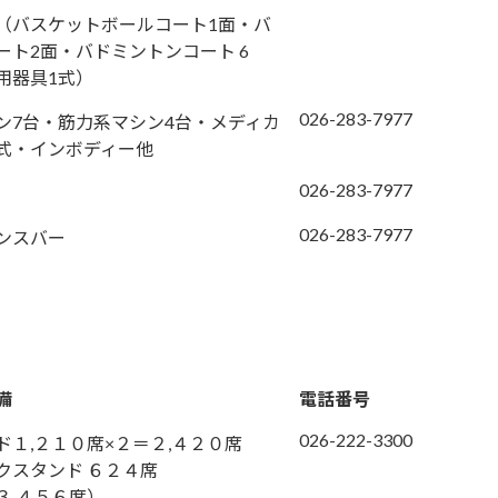
（バスケットボールコート1面・バ
ート2面・バドミントンコート 6
用器具1式）
026-283-7977
ン7台・筋力系マシン4台・メディカ
式・インボディー他
026-283-7977
026-283-7977
ンスバー
備
電話番号
026-222-3300
ド１,２１０席×２＝２,４２０席
クスタンド ６２４席
３,４５６席）