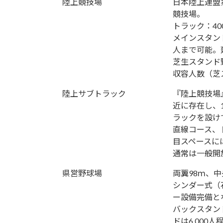
陸上競技場
日本陸上連盟
競技場。
トラック：40
メインスタンド
人まで可能。延
芝生スタンド野
収容人数（芝ス
陸上サブトラック
『陸上競技場
近に存在し、1
ラックを設け
直線コース、
目スペースに
通常は一般開
県営野球場
両翼98ｍ、
シンダー式（
ー設備完備と
バックスタンド
ドは6,000