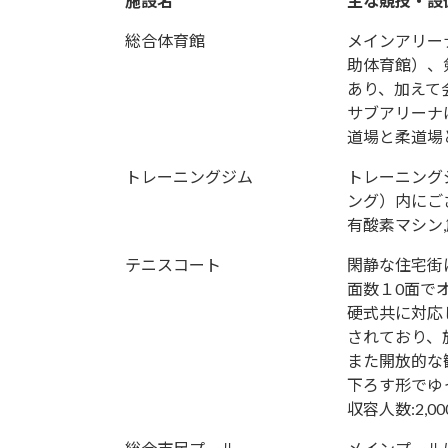
施設名
主な競技・設
総合体育館
メインアリー
助体育館）、
あり、加えて
サブアリーナ
道場と柔道場
トレーニングジム
トレーニング
ング）内にご
有酸素マシン,
テニスコート
閑静な住宅街
面数１0面で
硬式共に対応
されており、
また開放的な
下ろす形でゆ
収容人数:2,00