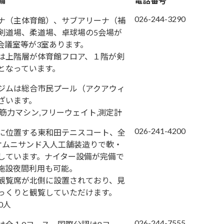
備
電話番号
026-244-3290
ナ（主体育館）、サブアリーナ（補
剣道場、柔道場、卓球場の5会場が
会議室等が3室あります。
は上階層が体育館フロア、１階が剣
となっています。
ジムは総合市民プール（アクアウィ
ざいます。
筋力マシン,フリーウェイト,測定計
026-241-4200
に位置する東和田テニスコート、全
オムニサンド入人工舗装造りで軟・
しています。ナイター設備が完備で
施設夜間利用も可能。
観覧席が北側に設置されており、見
っくりと観覧していただけます。
0人
026-244-7555