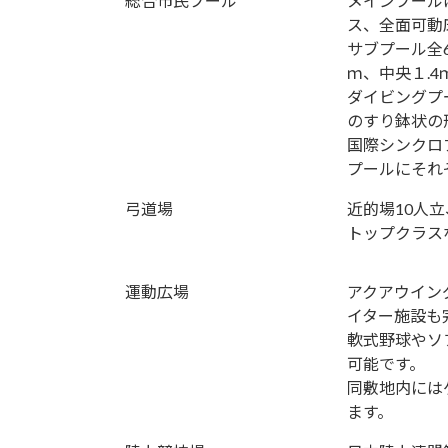
総合市民プール
メインプール
ス、全面可動
サブプール全6
ｍ、中央１.4ｍ
ダイビングプ
のすり鉢状の
国際シンクロ
プールにそれ
弓道場
近的場10人
トップクラス
運動広場
アクアウイン
イター施設も
軟式野球やソ
可能です。
同敷地内には
ます。