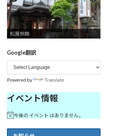
信州天空RESORT ARCADIA ～ふたつと
シャトレーゼホテル長野
松屋旅館
長野 東急ＲＥＩ ホテル
清水屋旅館
いづみや旅館
ない景色～
中央館 清水屋旅館
THE SAIHOKUKAN HOTEL
ホテル国際２１
ホテルやま
ホテル自彊館（じきょうかん）
長野第一ホテル
旅館大橋
ホテルJALシティ長野
ホテル ニューやま
東横イン長野駅善光寺口
アソビーバ ナガノパーク
ホテルリブマックスPREMIUM長野駅前
山楼海鮮 懐石 萬佳亭
THE FUJIYA GOHONJIN
スマイルホテル長野
東横INN長野駅東口
ホテル メトロポリタン長野
喫茶・カフェ 中村屋吉右衛門
Google翻訳
Powered by
Translate
イベント情報
今後の イベント はありません。
お知らせ