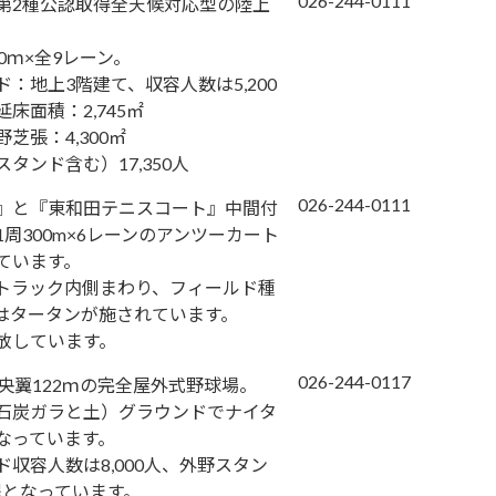
026-244-0111
第2種公認取得全天候対応型の陸上
0ｍ×全9レーン。
：地上3階建て、収容人数は5,200
床面積：2,745㎡
芝張：4,300㎡
タンド含む）17,350人
026-244-0111
』と『東和田テニスコート』中間付
周300m×6レーンのアンツーカート
ています。
トラック内側まわり、フィールド種
はタータンが施されています。
放しています。
026-244-0117
中央翼122ｍの完全屋外式野球場。
石炭ガラと土）グラウンドでナイタ
なっています。
収容人数は8,000人、外野スタン
人程となっています。