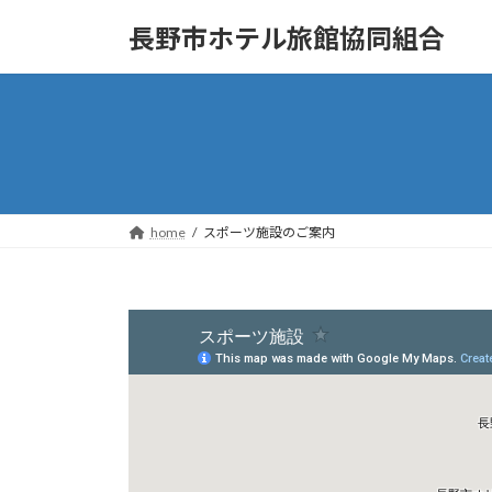
コ
ナ
長野市ホテル旅館協同組合
ン
ビ
テ
ゲ
ン
ー
ツ
シ
へ
ョ
ス
ン
キ
に
ッ
移
home
スポーツ施設のご案内
プ
動