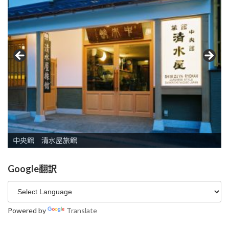
シャトレーゼホテル長野
松屋旅館
長野 東急ＲＥＩ ホテル
清水屋旅館
いづみや旅館
信州天空RESORT ARCADIA ～ふたつとない景色～
中央館 清水屋旅館
THE SAIHOKUKAN HOTEL
ホテル国際２１
ホテルやま
ホテル自彊館（じきょうかん）
長野第一ホテル
旅館大橋
ホテルJALシティ長野
ホテル ニューやま
東横イン長野駅善光寺口
アソビーバ ナガノパーク
ホテルリブマックスPREMIUM長野駅前
山楼海鮮 懐石 萬佳亭
THE FUJIYA GOHONJIN
スマイルホテル長野
東横INN長野駅東口
ホテル メトロポリタン長野
喫茶・カフェ 中村屋吉右衛門
Google翻訳
Powered by
Translate