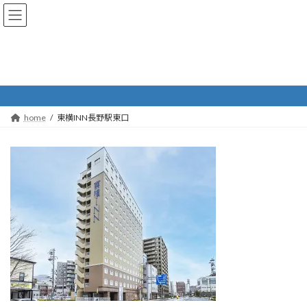
コ
ナ
長野市ホテル旅館協同組合
ン
ビ
テ
ゲ
ン
ー
ツ
シ
東横INN長野駅東口
へ
ョ
ス
ン
キ
に
ッ
移
home
東横INN長野駅東口
プ
動