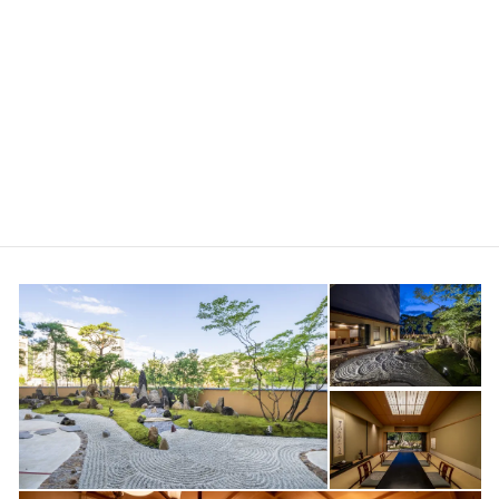
犀北館ホテルは、長野駅から善光寺までの中間あたりに立地する
県庁にも至近なクラシックホテル。江戸時代から続く宿屋から西
洋型のホテルとして生まれ変わった明治23(1890)年に書家巌谷一
六により犀川(当時は長野駅の近くを流れていた) の北に所在すると
ころから「犀北館」と命名されました。2020年8月28日をもちま
して犀北館と命名されてより130年を迎えることとなった同日、作
庭家 重森千靑(ちさを)氏による日本庭園が竣工致しました。
【料亭「桐の間」「帰雁来燕の間」】
庭園を望む犀北館の奥座敷には大小2つのお部屋がございます。 ホ
テルの歴史を物語る懐品に囲まれて、大切なひとときをお過ごし
ください。