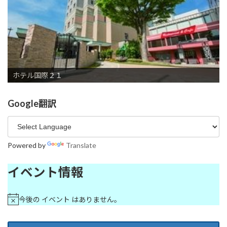
シャトレーゼホテル長野
松屋旅館
長野 東急ＲＥＩ ホテル
清水屋旅館
いづみや旅館
信州天空RESORT ARCADIA ～ふたつとない景色～
中央館 清水屋旅館
THE SAIHOKUKAN HOTEL
ホテル国際２１
ホテルやま
ホテル自彊館（じきょうかん）
長野第一ホテル
旅館大橋
ホテルJALシティ長野
ホテル ニューやま
東横イン長野駅善光寺口
アソビーバ ナガノパーク
ホテルリブマックスPREMIUM長野駅前
山楼海鮮 懐石 萬佳亭
THE FUJIYA GOHONJIN
スマイルホテル長野
東横INN長野駅東口
ホテル メトロポリタン長野
喫茶・カフェ 中村屋吉右衛門
Google翻訳
Powered by
Translate
イベント情報
今後の イベント はありません。