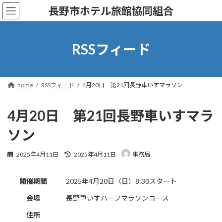
コ
ナ
長野市ホテル旅館協同組合
ン
ビ
テ
ゲ
ン
ー
ツ
シ
RSSフィード
へ
ョ
ス
ン
キ
に
ッ
移
home
RSSフィード
4月20日 第21回長野車いすマラソン
プ
動
4月20日 第21回長野車いすマラ
ソン
最
2025年4月11日
2025年4月11日
事務局
終
更
新
開催期間
2025年4月20日（日）8:30スタート
日
時
会場
長野車いすハーフマラソンコース
:
住所