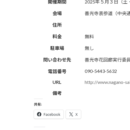
開催期間
2025年５月３日（
日
時
会場
善光寺表参道（中央
:
住所
料金
無料
駐車場
無し
問い合わせ先
善光寺花回廊実行委
090-5443-5632
電話番号
URL
http://www.nagano-saij
備考
共有:
Facebook
X