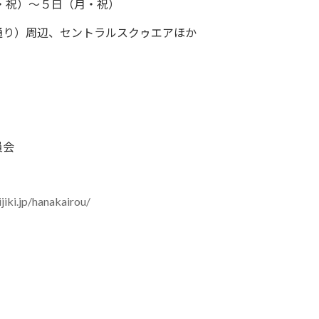
土・祝）～５日（月・祝）
通り）周辺、セントラルスクゥエアほか
員会
iki.jp/hanakairou/