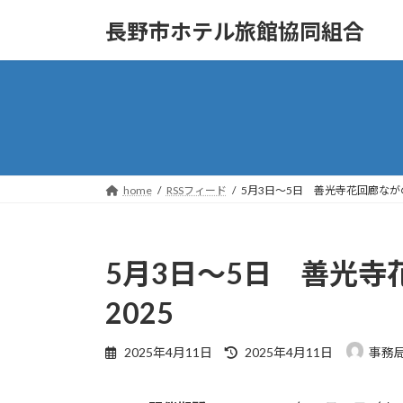
コ
ナ
長野市ホテル旅館協同組合
ン
ビ
テ
ゲ
ン
ー
ツ
シ
へ
ョ
ス
ン
キ
に
ッ
移
home
RSSフィード
5月3日～5日 善光寺花回廊なが
プ
動
5月3日～5日 善光
2025
最
2025年4月11日
2025年4月11日
事務
終
更
新