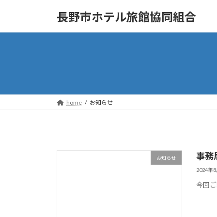
コ
ナ
長野市ホテル旅館協同組合
ン
ビ
テ
ゲ
ン
ー
ツ
シ
へ
ョ
ス
ン
キ
に
ッ
移
home
お知らせ
プ
動
事務
お知らせ
2024年
今回ご