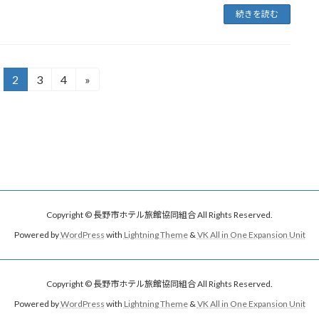
続きを読む
2
3
4
»
固
固
固
定
定
定
ペ
ペ
ペ
ー
ー
ー
ジ
ジ
ジ
Copyright © 長野市ホテル旅館協同組合 All Rights Reserved.
Powered by
WordPress
with
Lightning Theme
&
VK All in One Expansion Unit
Copyright © 長野市ホテル旅館協同組合 All Rights Reserved.
Powered by
WordPress
with
Lightning Theme
&
VK All in One Expansion Unit