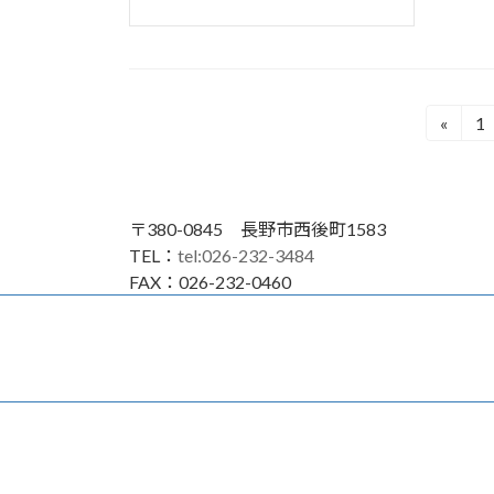
投
«
1
固
定
稿
ペ
の
ー
〒380-0845 長野市西後町1583
ジ
ペ
TEL：
tel:026-232-3484
FAX：026-232-0460
ー
ジ
送
り