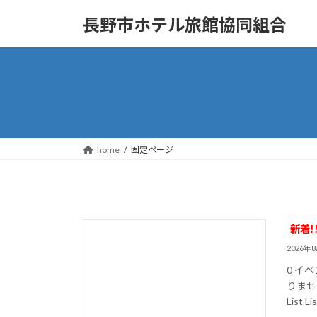
コ
ナ
長野市ホテル旅館協同組合
ン
ビ
テ
ゲ
ン
ー
ツ
シ
へ
ョ
ス
ン
キ
に
ッ
移
home
固定ページ
プ
動
新着!
2026年
0 イベ
りませ
List L