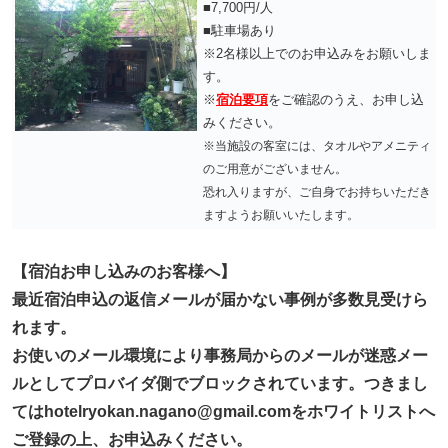
■7,700円/人
■駐車場あり
※2名様以上でのお申込みをお願いしま
す。
※
宿泊要項
をご確認のうえ、お申し込
みください。
※当施設の客室には、タオルやアメニティ
のご用意がございません。
恐れ入りますが、ご自身でお持ちいただき
ますようお願いいたします。
【宿泊お申し込みのお客様へ】
最近宿泊申込の返信メールが届かない事例が多数見受けら
れます。
お使いのメール環境により事務局からのメールが迷惑メー
ルとしてプロバイダ側でブロックされています。つきまし
てはhotelryokan.nagano@gmail.comをホワイトリストへ
ご登録の上、お申込みください。