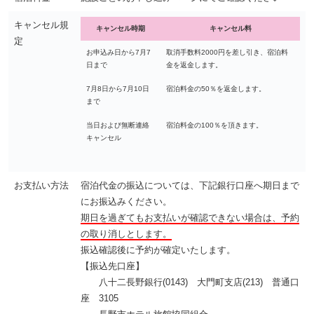
キャンセル規
キャンセル時期
キャンセル料
定
お申込み日から7月7
取消手数料2000円を差し引き、宿泊料
日まで
金を返金します。
7月8日から7月10日
宿泊料金の50％を返金します。
まで
当日および無断連絡
宿泊料金の100％を頂きます。
キャンセル
お支払い方法
宿泊代金の振込については、下記銀行口座へ期日まで
にお振込みください。
期日を過ぎてもお支払いが確認できない場合は、予約
の取り消しとします。
振込確認後に予約が確定いたします。
【振込先口座】
八十二長野銀行(0143) 大門町支店(213) 普通口
座 3105